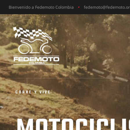
Bienvenido a Fedemoto Colombia
fedemoto@fedemoto.o
C
O
R
R
E
Y
V
I
V
E