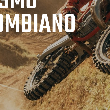
S
M
O
O
M
B
I
A
N
O