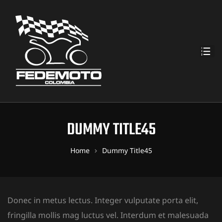
DUMMY TITLE45
Home
Dummy Title45
Donec in metus lectus. Integer vulputate porta elit,
fringilla mollis mag luctus vel. Interdum et malesuada