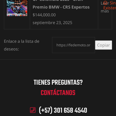
Sin
Leer
Premio BMW - CRS Expertos
Existe
más
$
144,000.00
septiembre 23, 2025
Enlace a la lista de
O SEMESTRE
Copiar
deseos:
TIENES PREGUNTAS?
CONTÁCTANOS
(+57) 301 658 4540